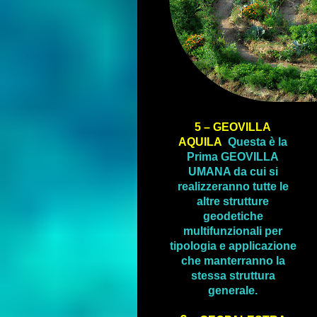
5 – GEOVILLA
AQUILA
Questa è la
Prima GEOVILLA
UMANA da cui si
realizzeranno tutte le
altre strutture
geodetiche
multifunzionali per
tipologia e applicazione
che manterranno la
stessa struttura
generale.