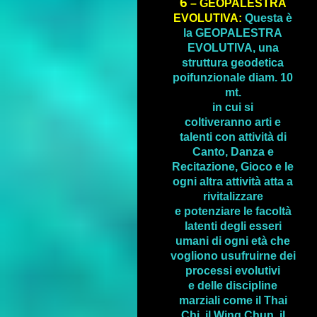
6
– GEOPALESTRA
EVOLUTIVA:
Questa è
la GEOPALESTRA
EVOLUTIVA, una
struttura geodetica
poifunzionale diam. 10
mt.
in cui si
coltiveranno
arti e
talenti con attività di
Canto, Danza e
Recitazione, Gioco e le
ogni altra attività atta a
rivitalizzare
e potenziare le facoltà
latenti degli esseri
umani di ogni età che
vogliono usufruirne dei
processi evolutivi
e delle discipline
marziali come il Thai
Chi, il Wing Chun, il