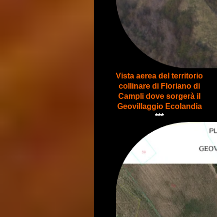
Vista aerea del territorio
collinare di Floriano di
Campli dove sorgerà il
Geovillaggio Ecolandia
***