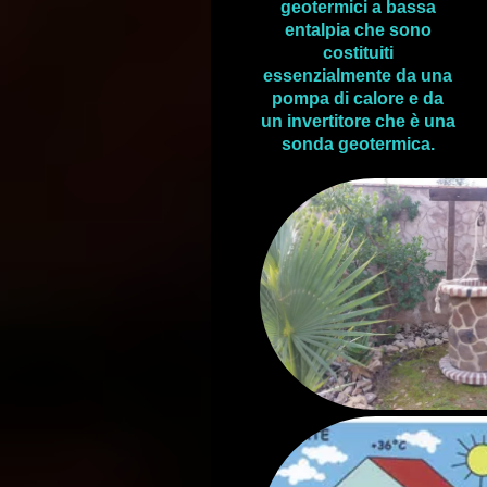
geotermici a bassa
entalpia che sono
costituiti
essenzialmente da una
pompa di calore e da
un invertitore che è una
sonda geotermica.