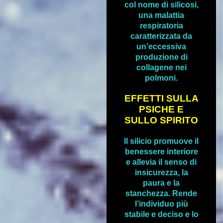
col nome di silicosi,
una malattia
respiratoria
caratterizzata da
un’eccessiva
produzione di
collagene nei
polmoni.
EFFETTI SULLA
PSICHE E
SULLO SPIRITO
Il silicio promuove il
benessere interiore
e allevia il senso di
insicurezza, la
paura e la
stanchezza. Rende
l’individuo più
stabile e deciso e lo