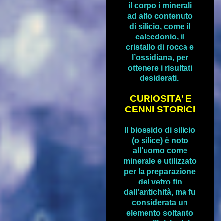
il corpo i minerali
ad alto contenuto
di silicio, come il
calcedonio, il
cristallo di rocca e
l’ossidiana, per
ottenere i risultati
desiderati.
CURIOSITA’ E
CENNI STORICI
Il biossido di silicio
(o silice) è noto
all’uomo come
minerale e utilizzato
per la preparazione
del vetro fin
dall’antichità, ma fu
considerata un
elemento soltanto