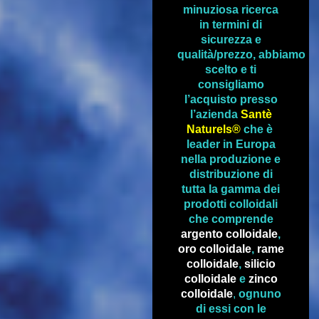
minuziosa ricerca
in termini di
sicurezza e
qualità/prezzo, abbiamo
scelto e ti
consigliamo
l’acquisto presso
l’azienda
Santè
Naturels®
che è
leader in Europa
nella produzione e
distribuzione
di
tutta la gamma dei
prodotti colloidali
che comprende
argento colloidale
,
oro colloidale
,
rame
colloidale
,
silicio
colloidale
e
zinco
colloidale
,
ognuno
di essi con le