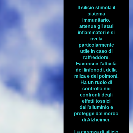
Il silicio stimola il
sistema
immunitario,
attenua gli stati
infiammatori e si
rivela
particolarmente
utile in caso di
raffreddore.
Favorisce l’attività
dei linfonodi, della
milza e dei polmoni.
Ha un ruolo di
controllo nei
confronti degli
effetti tossici
dell’alluminio e
protegge dal morbo
di Alzheimer.
La carenza di silicio