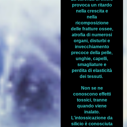
provoca un ritardo
nella crescita e
nella
ricomposizione
delle fratture ossee,
atrofia di numerosi
organi, disturbi e
invecchiamento
precoce della pelle,
unghie, capelli,
smagliature e
perdita di elasticità
dei tessuti.
Non se ne
conoscono effetti
tossici, tranne
quando viene
inalato.
L’intossicazione da
silicio è conosciuta