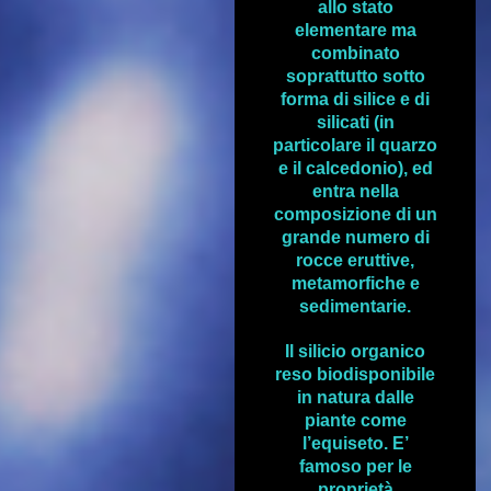
allo stato
elementare ma
combinato
soprattutto sotto
forma di silice e di
silicati (in
particolare il quarzo
e il calcedonio), ed
entra nella
composizione di un
grande numero di
rocce eruttive,
metamorfiche e
sedimentarie.
Il silicio organico
reso biodisponibile
in natura dalle
piante come
l’equiseto. E’
famoso per le
proprietà