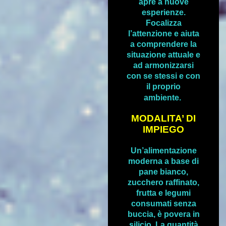
apre a nuove
esperienze.
Focalizza
l’attenzione e aiuta
a comprendere la
situazione attuale e
ad armonizzarsi
con se stessi e con
il proprio
a
mbiente.
MODALITA’ DI
IMPIEGO
Un’alimentazione
moderna a base di
pane bianco,
zucchero raffinato,
frutta e legumi
consumati senza
buccia, è povera in
silicio. La quantità